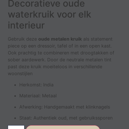
Decoratieve oude
waterkruik voor elk
interieur
Gebruik deze
oude metalen kruik
als statement
piece op een dressoir, tafel of in een open kast.
Ook prachtig te combineren met droogtakken of
sober aardewerk. Door de neutrale metalen tint
past deze kruik moeiteloos in verschillende
woonstijlen
Herkomst: India
Materiaal: Metaal
Afwerking: Handgemaakt met klinknagels
Staat: Authentiek oud, met gebruikssporen