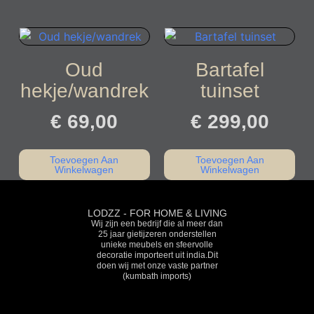
Oud
Bartafel
hekje/wandrek
tuinset
€
69,00
€
299,00
Toevoegen Aan
Toevoegen Aan
Winkelwagen
Winkelwagen
LODZZ - FOR HOME & LIVING
Wij zijn een bedrijf die al meer dan
25 jaar gietijzeren onderstellen
unieke meubels en sfeervolle
decoratie importeert uit india.Dit
doen wij met onze vaste partner
(kumbath imports)