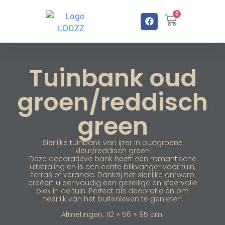
0
Tuinbank oud
groen/reddisch
green
Sierlijke tuinbank van ijzer in oudgroene
kleur/reddisch green
Deze decoratieve bank heeft een romantische
uitstraling en is een echte blikvanger voor tuin,
terras of veranda. Dankzij het sierlijke ontwerp
creëert u eenvoudig een gezellige en sfeervolle
plek in de tuin. Perfect als decoratie én om
heerlijk van het buitenleven te genieten.
Afmetingen: 112 × 56 × 95 cm.