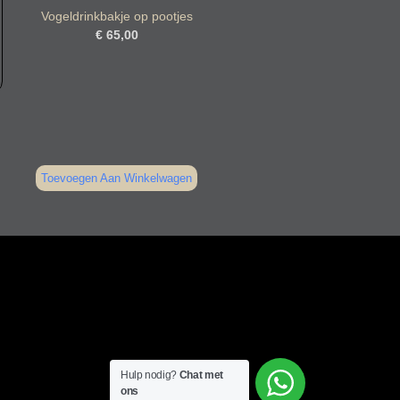
Vogeldrinkbakje op pootjes
€
65,00
Toevoegen Aan Winkelwagen
Hulp nodig?
Chat met
ons