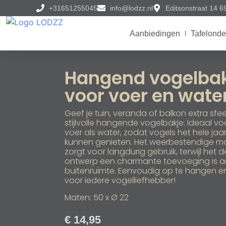
+31651255045
info@lodzz.nl
Editsonstraat 14 
Aanbiedingen
Tafelonde
Hangend vogelba
voor voer en wate
Geef je tuin, veranda of balkon extra sfee
stijlvolle hangende vogelbakje. Ideaal vo
voer als water, zodat vogels het hele jaa
kunnen genieten. Het weerbestendige ma
zorgt voor langdurig gebruik, terwijl het 
ontwerp een charmante toevoeging is a
buitenruimte. Eenvoudig op te hangen e
voor iedere vogelliefhebber!
Maten: 50 x Ø 22
€
14,95