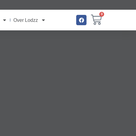
0
Over Lodzz