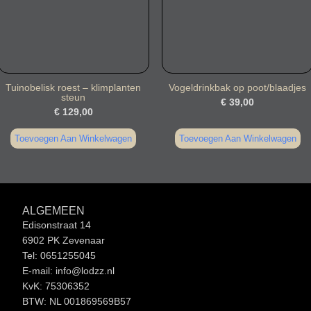
Tuinobelisk roest – klimplanten
Vogeldrinkbak op poot/blaadjes
steun
€
39,00
€
129,00
Toevoegen Aan Winkelwagen
Toevoegen Aan Winkelwagen
ALGEMEEN
Edisonstraat 14
6902 PK Zevenaar
Tel: 0651255045
E-mail: info@lodzz.nl
KvK: 75306352
BTW: NL 001869569B57