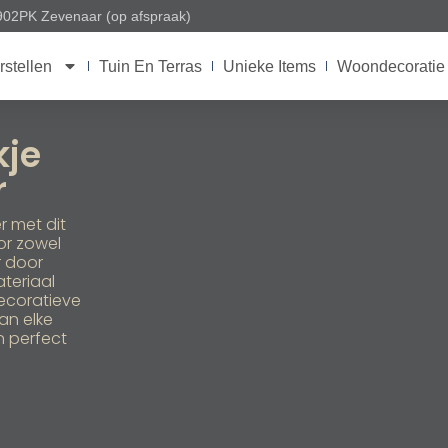
6902PK Zevenaar (op afspraak)
rstellen
Tuin En Terras
Unieke Items
Woondecoratie
kje
r
r met dit
or zowel
r door
teriaal
decoratieve
an elke
n perfect