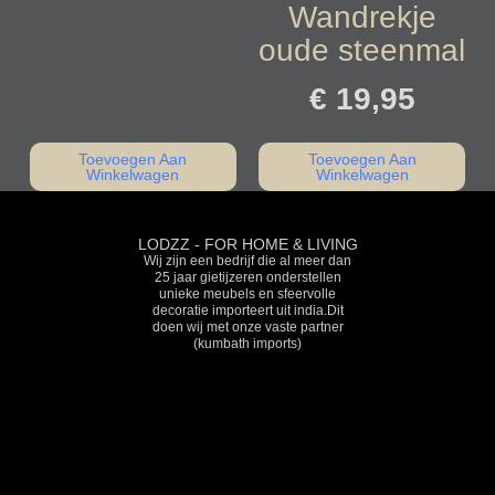
Wandrekje
oude steenmal
€
19,95
Toevoegen Aan
Toevoegen Aan
Winkelwagen
Winkelwagen
LODZZ - FOR HOME & LIVING
Wij zijn een bedrijf die al meer dan
25 jaar gietijzeren onderstellen
unieke meubels en sfeervolle
decoratie importeert uit india.Dit
doen wij met onze vaste partner
(kumbath imports)