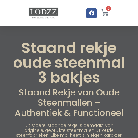
0
Staand rekje
oude steenmal
3 bakjes
Staand Rekje van Oude
Steenmallen –
Authentiek & Functioneel
Dit stoere, staande rekje is gemaakt van
originele, gebruikte steenmallen uit oude
steenfabrieken. Elke mal heeft zijn eigen karakter,